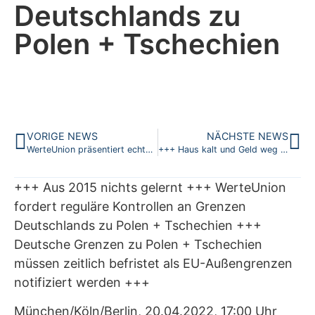
Deutschlands zu
Polen + Tschechien
VORIGE NEWS
NÄCHSTE NEWS
WerteUnion präsentiert echte Experten der Wirtschaft in Gesprächsrunde
+++ Haus kalt und Geld weg im Winter, weil das GehAMPEL noch übt, Minister zu sein? +++ CDU als einzige noch wirtschaftskompetente + relevante Oppositionspartei muss sich ihrer Mit -Verantwortung für Versorgungssicherheit von rund 20 Millionen Haushalten bewusst werden +++ Schluss mit der Narrenfreiheit für politische Lehrlinge im Bundeskabinett +++ WerteUnion fordert Einsatz von ökonomischer und politischer Vernunft auch über das Bundeskabinett hinaus +++
+++ Aus 2015 nichts gelernt +++ WerteUnion
fordert reguläre Kontrollen an Grenzen
Deutschlands zu Polen + Tschechien +++
Deutsche Grenzen zu Polen + Tschechien
müssen zeitlich befristet als EU-Außengrenzen
notifiziert werden +++
München/Köln/Berlin, 20.04.2022, 17:00 Uhr