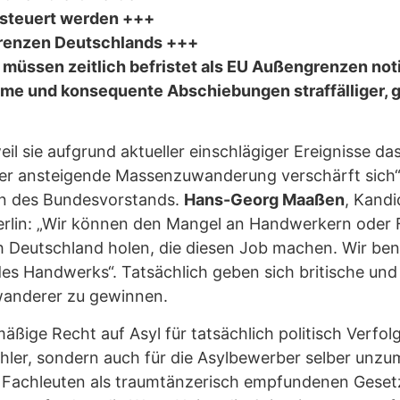
steuert werden +++
Grenzen Deutschlands +++
üssen zeitlich befristet als EU Außengrenzen noti
ame und konsequente Abschiebungen straffälliger, 
il sie aufgrund aktueller einschlägiger Ereignisse d
ter ansteigende Massenzuwanderung verschärft sich“
in des Bundesvorstands.
Hans-Georg Maaßen
, Kandi
erlin: „Wir können den Mangel an Handwerkern oder F
h Deutschland holen, die diesen Job machen. Wir ben
s Handwerks“. Tatsächlich geben sich britische und
wanderer zu gewinnen.
äßige Recht auf Asyl für tatsächlich politisch Verfo
ler, sondern auch für die Asylbewerber selber unzu
 Fachleuten als traumtänzerisch empfundenen Geset