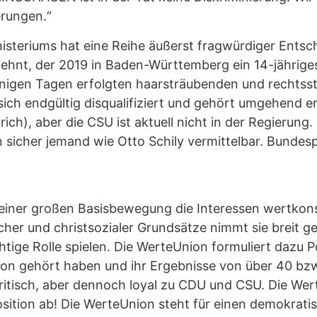
erungen.“
inisteriums hat eine Reihe äußerst fragwürdiger Ent
ehnt, der 2019 in Baden-Württemberg ein 14-jähriges
inigen Tagen erfolgten haarsträubenden und rechtss
sich endgültig disqualifiziert und gehört umgehend e
ch), aber die CSU ist aktuell nicht in der Regierung.
en sicher jemand wie Otto Schily vermittelbar. Bunde
l einer großen Basisbewegung die Interessen wertkon
her und christsozialer Grundsätze nimmt sie breit ge
tige Rolle spielen. Die WerteUnion formuliert dazu P
on gehört haben und ihr Ergebnisse von über 40 bz
ritisch, aber dennoch loyal zu CDU und CSU. Die Wer
ition ab! Die WerteUnion steht für einen demokratisc