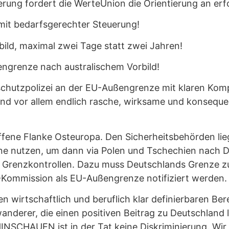
ng fordert die WerteUnion die Orientierung an erfol
it bedarfsgerechter Steuerung!
ild, maximal zwei Tage statt zwei Jahren!
ngrenze nach australischem Vorbild!
zschutzpolizei an der EU-Außengrenze mit klaren Ko
nd vor allem endlich rasche, wirksame und konsequen
 offene Flanke Osteuropa. Den Sicherheitsbehörden l
aine nutzen, um dann via Polen und Tschechien nach D
Grenzkontrollen. Dazu muss Deutschlands Grenze z
U-Kommission als EU-Außengrenze notifiziert werden.
n wirtschaftlich und beruflich klar definierbaren Be
uwanderer, die einen positiven Beitrag zu Deutschlan
HINSCHAUEN ist in der Tat keine Diskriminierung. Wir