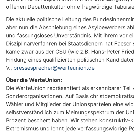
offenen Debattenkultur ohne fragwürdige Tabuisi
Die aktuelle politische Leitung des Bundesinnenm
aber nun die Abschiebung eines Asylbewerbers abl
und fassungsloses Unverständnis. Mit ihrem vor e
Disziplinarverfahren bei Staatsdienern hat Faeser 
käme zwar aus der CSU (wie z.B. Hans-Peter Friedri
Findung eines qualifizierten politischen Kandidat
V.,
pressesprecher@werteunion.de
Über die WerteUnion:
Die WerteUnion repräsentiert als erkennbarer Tei
Sonderorganisationen. Auf Basis christdemokratisc
Wähler und Mitglieder der Unionsparteien eine wich
selbstverständlich zum Meinungsspektrum der Uni
Prozent beschert haben. Wir stehen konstruktiv-k
Extremismus und lehnt jede verfassungswidrige Pos