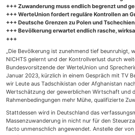
+++ Zuwanderung muss endlich begrenzt und ge
+++ WerteUnion fordert reguläre Kontrollen an 
+++ Deutsche Grenzen zu Polen und Tschechien m
+++ Bevölkerung erwartet endlich rasche, wirks
+++
„Die Bevölkerung ist zunehmend tief beunruhigt, we
NICHTS gelernt und der Kontrollverlust durch wei
Bundesvorsitzende der WerteUnion und Sprecher
Januar 2023, kürzlich in einem Gespräch mit TV B
wir Leute aus Tadschikistan oder Afghanistan nac
Wertschätzung der gewerblichen Wirtschaft und de
Rahmenbedingungen mehr Mühe, qualifizierte Zu
Stattdessen wird in Deutschland das verfassungsm
Massenzuwanderung in nicht nur für den Steuerzah
facto unmenschlich angewendet. Anstelle der von