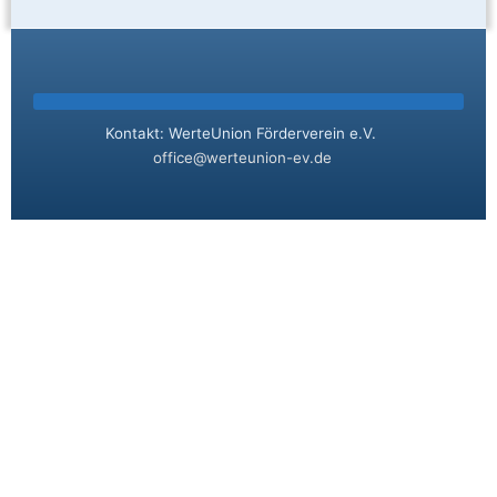
Kontakt: WerteUnion Förderverein e.V.
office@werteunion-ev.de