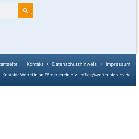
tartseite
Kontakt
Datenschutzhinweis
Impressum
Kontakt: WerteUnion Förderverein e.V.
office@werteunion-ev.de